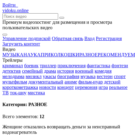
Войти
vido
ku
.online
Премиум видеохостинг для размещения и просмотра
пользовательских видео
Управление подпиской
Обратная связь
Вход
Регистрация
Загрузить контент
Видео
МУЗЫКА
НАУКА
ПРИКОЛ
КОШКИ
РАЗНОЕ
РЕКОМЕНДУЕМ
Трейлеры
криминал
боевик
триллер
приключения
фантастика
фэнтези
детектив
семейный
драма
история
военный
комедия
мелодрама
мюзикл
ужасы
биография
музыка
вестерн
спорт
мультфильм
документальный
аниме
фильм-нуар
детский
короткометражка
новости
концерт
церемония
игра
реальное
ТВ
ток-шоу
мистика
Категория:
РАЗНОЕ
Всего элементов:
12
Женщине отказались возвращать деньги за неисправный
водонагреватель