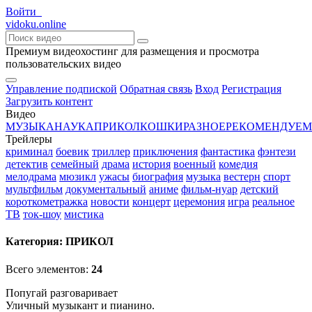
Войти
vido
ku
.online
Премиум видеохостинг для размещения и просмотра
пользовательских видео
Управление подпиской
Обратная связь
Вход
Регистрация
Загрузить контент
Видео
МУЗЫКА
НАУКА
ПРИКОЛ
КОШКИ
РАЗНОЕ
РЕКОМЕНДУЕМ
Трейлеры
криминал
боевик
триллер
приключения
фантастика
фэнтези
детектив
семейный
драма
история
военный
комедия
мелодрама
мюзикл
ужасы
биография
музыка
вестерн
спорт
мультфильм
документальный
аниме
фильм-нуар
детский
короткометражка
новости
концерт
церемония
игра
реальное
ТВ
ток-шоу
мистика
Категория:
ПРИКОЛ
Всего элементов:
24
Попугай разговаривает
Уличный музыкант и пианино.