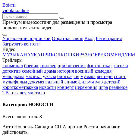
Войти
vido
ku
.online
Премиум видеохостинг для размещения и просмотра
пользовательских видео
Управление подпиской
Обратная связь
Вход
Регистрация
Загрузить контент
Видео
МУЗЫКА
НАУКА
ПРИКОЛ
КОШКИ
РАЗНОЕ
РЕКОМЕНДУЕМ
Трейлеры
криминал
боевик
триллер
приключения
фантастика
фэнтези
детектив
семейный
драма
история
военный
комедия
мелодрама
мюзикл
ужасы
биография
музыка
вестерн
спорт
мультфильм
документальный
аниме
фильм-нуар
детский
короткометражка
новости
концерт
церемония
игра
реальное
ТВ
ток-шоу
мистика
Категория:
НОВОСТИ
Всего элементов:
3
Авто Новости- Санкции США против России начинают
действовать