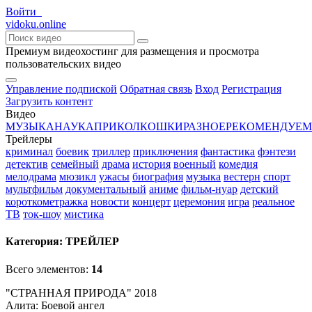
Войти
vido
ku
.online
Премиум видеохостинг для размещения и просмотра
пользовательских видео
Управление подпиской
Обратная связь
Вход
Регистрация
Загрузить контент
Видео
МУЗЫКА
НАУКА
ПРИКОЛ
КОШКИ
РАЗНОЕ
РЕКОМЕНДУЕМ
Трейлеры
криминал
боевик
триллер
приключения
фантастика
фэнтези
детектив
семейный
драма
история
военный
комедия
мелодрама
мюзикл
ужасы
биография
музыка
вестерн
спорт
мультфильм
документальный
аниме
фильм-нуар
детский
короткометражка
новости
концерт
церемония
игра
реальное
ТВ
ток-шоу
мистика
Категория:
ТРЕЙЛЕР
Всего элементов:
14
"СТРАННАЯ ПРИРОДА" 2018
Алита: Боевой ангел