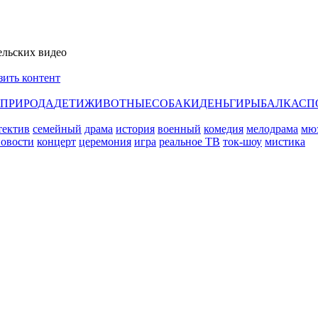
ельских видео
зить контент
ПРИРОДА
ДЕТИ
ЖИВОТНЫЕ
СОБАКИ
ДЕНЬГИ
РЫБАЛКА
СП
тектив
семейный
драма
история
военный
комедия
мелодрама
мю
овости
концерт
церемония
игра
реальное ТВ
ток-шоу
мистика