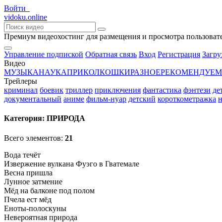
Войти
vido
ku
.online
Премиум видеохостинг для размещения и просмотра пользоват
Управление подпиской
Обратная связь
Вход
Регистрация
Загру
Видео
МУЗЫКА
НАУКА
ПРИКОЛ
КОШКИ
РАЗНОЕ
РЕКОМЕНДУЕМ
Трейлеры
криминал
боевик
триллер
приключения
фантастика
фэнтези
де
документальный
аниме
фильм-нуар
детский
короткометражка
н
Категория:
ПРИРОДА
Всего элементов:
21
Вода течёт
Извержение вулкана Фуэго в Гватемале
Весна пришла
Лунное затмение
Мёд на балконе под полом
Пчела ест мёд
Еноты-полоскуны
Невероятная природа